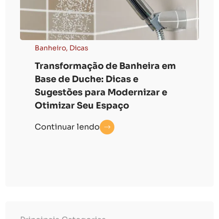
Banheiro
,
Dicas
D
Transformação de Banheira em
P
Base de Duche: Dicas e
I
Sugestões para Modernizar e
S
Otimizar Seu Espaço
C
Continuar lendo