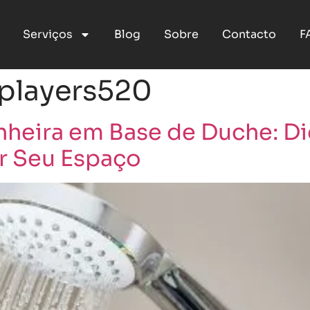
Serviços
Blog
Sobre
Contacto
F
players520
heira em Base de Duche: Di
r Seu Espaço